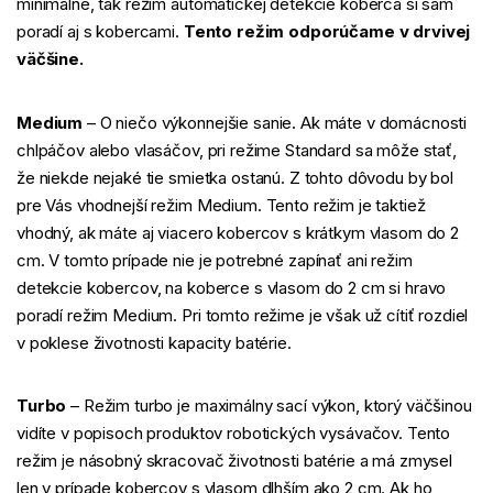
minimálne, tak režim automatickej detekcie koberca si sám
poradí aj s kobercami.
Tento režim odporúčame v drvivej
väčšine.
Medium
– O niečo výkonnejšie sanie. Ak máte v domácnosti
chlpáčov alebo vlasáčov, pri režime Standard sa môže stať,
že niekde nejaké tie smietka ostanú. Z tohto dôvodu by bol
pre Vás vhodnejší režim Medium. Tento režim je taktiež
vhodný, ak máte aj viacero kobercov s krátkym vlasom do 2
cm. V tomto prípade nie je potrebné zapínať ani režim
detekcie kobercov, na koberce s vlasom do 2 cm si hravo
poradí režim Medium. Pri tomto režime je však už cítiť rozdiel
v poklese životnosti kapacity batérie.
Turbo
– Režim turbo je maximálny sací výkon, ktorý väčšinou
vidíte v popisoch produktov robotických vysávačov. Tento
režim je násobný skracovač životnosti batérie a má zmysel
len v prípade kobercov s vlasom dlhším ako 2 cm. Ak ho