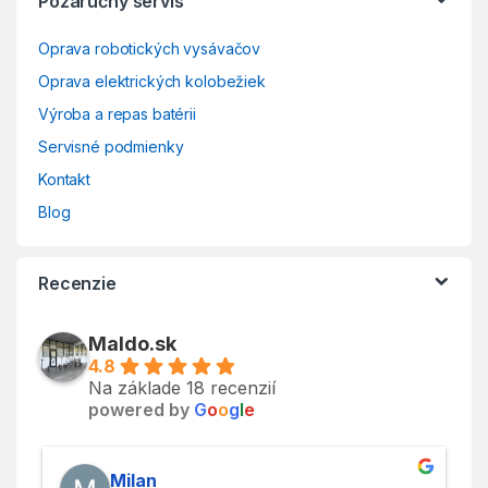
Pozáručný servis
Oprava robotických vysávačov
Oprava elektrických kolobežiek
Výroba a repas batérii
Servisné podmienky
Kontakt
Blog
Recenzie
Maldo.sk
4.8
Na základe 18 recenzií
powered by
G
o
o
g
l
e
Milan