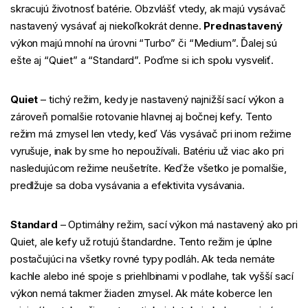
skracujú životnosť batérie. Obzvlášť vtedy, ak majú vysávač
nastavený vysávať aj niekoľkokrát denne.
Prednastavený
výkon majú mnohí na úrovni “Turbo” či “Medium”. Ďalej sú
ešte aj “Quiet” a “Standard”. Poďme si ich spolu vysveliť.
Quiet
– tichý režim, kedy je nastavený najnižší sací výkon a
zároveň pomalšie rotovanie hlavnej aj bočnej kefy. Tento
režim má zmysel len vtedy, keď Vás vysávač pri inom režime
vyrušuje, inak by sme ho nepoužívali. Batériu už viac ako pri
nasledujúcom režime neušetríte. Keďže všetko je pomalšie,
predlžuje sa doba vysávania a efektivita vysávania.
Standard
– Optimálny režim, sací výkon má nastavený ako pri
Quiet, ale kefy už rotujú štandardne. Tento režim je úplne
postačujúci na všetky rovné typy podláh. Ak teda nemáte
kachle alebo iné spoje s priehlbinami v podlahe, tak vyšší sací
výkon nemá takmer žiaden zmysel. Ak máte koberce len