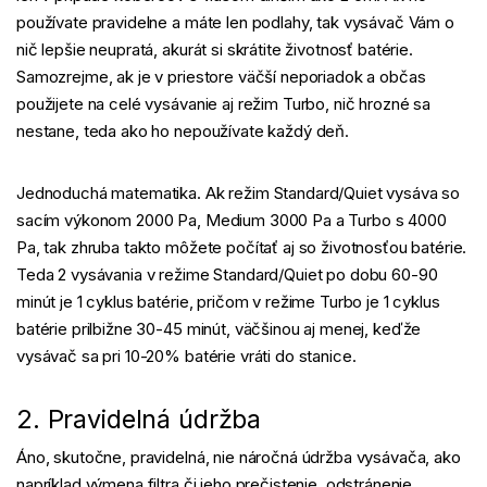
používate pravidelne a máte len podlahy, tak vysávač Vám o
nič lepšie neupratá, akurát si skrátite životnosť batérie.
Samozrejme, ak je v priestore väčší neporiadok a občas
použijete na celé vysávanie aj režim Turbo, nič hrozné sa
nestane, teda ako ho nepoužívate každý deň.
Jednoduchá matematika. Ak režim Standard/Quiet vysáva so
sacím výkonom 2000 Pa, Medium 3000 Pa a Turbo s 4000
Pa, tak zhruba takto môžete počítať aj so životnosťou batérie.
Teda 2 vysávania v režime Standard/Quiet po dobu 60-90
minút je 1 cyklus batérie, pričom v režime Turbo je 1 cyklus
batérie prilbižne 30-45 minút, väčšinou aj menej, keďže
vysávač sa pri 10-20% batérie vráti do stanice.
2. Pravidelná údržba
Áno, skutočne, pravidelná, nie náročná údržba vysávača, ako
napríklad výmena filtra či jeho prečistenie, odstránenie