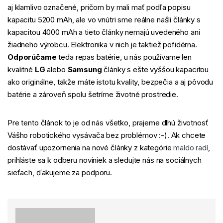
aj klamlivo označené, pričom by mali mať podľa popisu
kapacitu 5200 mAh, ale vo vnútri sme reálne našli články s
kapacitou 4000 mAh a tieto články nemajú uvedeného ani
žiadneho výrobcu. Elektronika v nich je taktiež pofidérna.
Odporúčame
teda repas batérie, u nás používame len
kvalitné
LG
alebo
Samsung
články s ešte vyššou kapacitou
ako originálne, takže máte istotu kvality, bezpečia a aj pôvodu
batérie a zároveň spolu šetríme životné prostredie.
Pre tento článok to je od nás všetko, prajeme dlhú životnosť
Vášho robotického vysávača bez problémov :-). Ak chcete
dostávať upozornenia na nové články z kategórie
maldo radí
,
prihláste sa k odberu noviniek a sledujte nás na sociálnych
sieťach, ďakujeme za podporu.