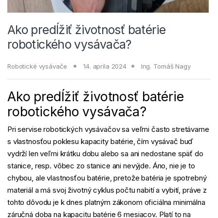
Ako predĺžiť životnosť batérie
robotického vysávača?
Robotické vysávače
14. apríla 2024
Ing. Tomáš Nagy
Ako predĺžiť životnosť batérie
robotického vysávača?
Pri servise robotických vysávačov sa veľmi často stretávame
s vlastnosťou poklesu kapacity batérie, čím vysávač buď
vydrží len veľmi krátku dobu alebo sa ani nedostane späť do
stanice, resp. vôbec zo stanice ani nevýjde. Áno, nie je to
chybou, ale vlastnosťou batérie, pretože batéria je spotrebný
materiál a má svoj životný cyklus počtu nabití a vybití, práve z
tohto dôvodu je k dnes platným zákonom oficiálna minimálna
záručná doba na kapacitu batérie 6 mesiacov. Platí to na