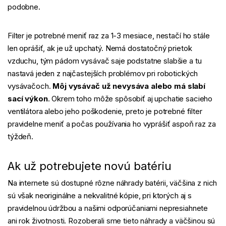
podobne.
Filter je potrebné meniť raz za 1-3 mesiace, nestačí ho stále
len oprášiť, ak je už upchatý. Nemá dostatočný prietok
vzduchu, tým pádom vysávač saje podstatne slabšie a tu
nastavá jeden z najčastejších problémov pri robotických
vysávačoch.
Môj vysávač už nevysáva alebo má slabí
sací výkon
. Okrem toho môže spôsobiť aj upchatie sacieho
ventilátora alebo jeho poškodenie, preto je potrebné filter
pravidelne meniť a počas používania ho vyprášiť aspoň raz za
týždeň.
Ak už potrebujete novú batériu
Na internete sú dostupné rôzne náhrady batérii, väčšina z nich
sú však neoriginálne a nekvalitné kópie, pri ktorých aj s
pravidelnou údržbou a našimi odporúčaniami nepresiahnete
ani rok životnosti. Rozoberali sme tieto náhrady a väčšinou sú