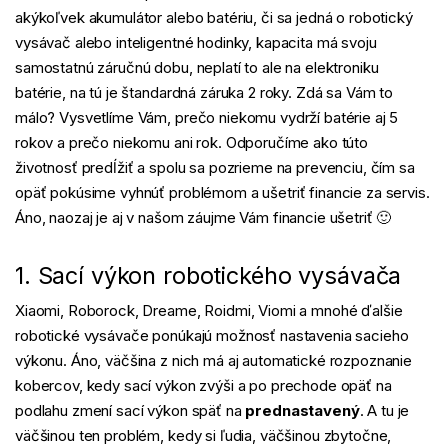
akýkoľvek akumulátor alebo batériu, či sa jedná o robotický
vysávač alebo inteligentné hodinky, kapacita má svoju
samostatnú záručnú dobu, neplatí to ale na elektroniku
batérie, na tú je štandardná záruka 2 roky. Zdá sa Vám to
málo? Vysvetlíme Vám, prečo niekomu vydrží batérie aj 5
rokov a prečo niekomu ani rok. Odporučíme ako túto
životnosť predĺžiť a spolu sa pozrieme na prevenciu, čím sa
opäť pokúsime vyhnúť problémom a ušetriť financie za servis.
Áno, naozaj je aj v našom záujme Vám financie ušetriť 🙂
1. Sací výkon robotického vysávača
Xiaomi, Roborock, Dreame, Roidmi, Viomi a mnohé ďalšie
robotické vysávače ponúkajú možnosť nastavenia sacieho
výkonu. Áno, väčšina z nich má aj automatické rozpoznanie
kobercov, kedy sací výkon zvýši a po prechode opäť na
podlahu zmení sací výkon späť na
prednastavený
. A tu je
väčšinou ten problém, kedy si ľudia, väčšinou zbytočne,