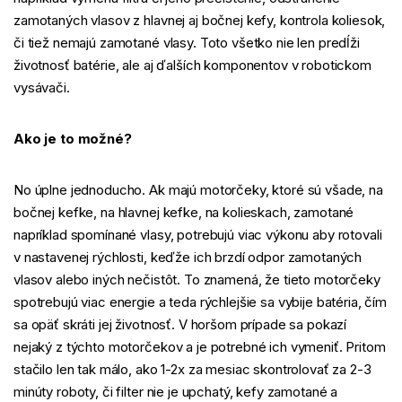
zamotaných vlasov z hlavnej aj bočnej kefy, kontrola koliesok,
či tiež nemajú zamotané vlasy. Toto všetko nie len predĺži
životnosť batérie, ale aj ďalších komponentov v robotickom
vysávači.
Ako je to možné?
No úplne jednoducho. Ak majú motorčeky, ktoré sú všade, na
bočnej kefke, na hlavnej kefke, na kolieskach, zamotané
napríklad spomínané vlasy, potrebujú viac výkonu aby rotovali
v nastavenej rýchlosti, keďže ich brzdí odpor zamotaných
vlasov alebo iných nečistôt. To znamená, že tieto motorčeky
spotrebujú viac energie a teda rýchlejšie sa vybije batéria, čím
sa opäť skráti jej životnosť. V horšom prípade sa pokazí
nejaký z týchto motorčekov a je potrebné ich vymeniť. Pritom
stačilo len tak málo, ako 1-2x za mesiac skontrolovať za 2-3
minúty roboty, či filter nie je upchatý, kefy zamotané a