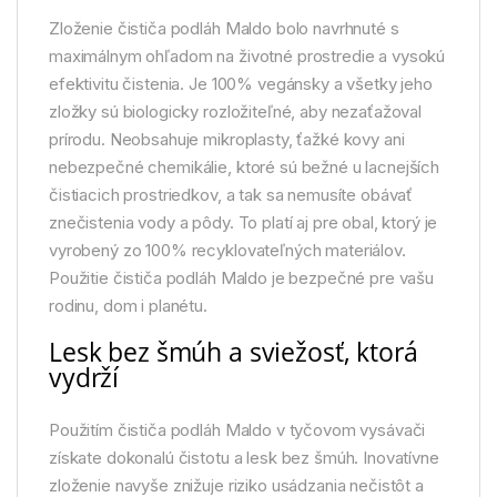
Zloženie čističa podláh Maldo bolo navrhnuté s
maximálnym ohľadom na životné prostredie a vysokú
efektivitu čistenia. Je 100% vegánsky a všetky jeho
zložky sú biologicky rozložiteľné, aby nezaťažoval
prírodu. Neobsahuje mikroplasty, ťažké kovy ani
nebezpečné chemikálie, ktoré sú bežné u lacnejších
čistiacich prostriedkov, a tak sa nemusíte obávať
znečistenia vody a pôdy. To platí aj pre obal, ktorý je
vyrobený zo 100% recyklovateľných materiálov.
Použitie čističa podláh Maldo je bezpečné pre vašu
rodinu, dom i planétu.
Lesk bez šmúh a sviežosť, ktorá
vydrží
Použitím čističa podláh Maldo v tyčovom vysávači
získate dokonalú čistotu a lesk bez šmúh. Inovatívne
zloženie navyše znižuje riziko usádzania nečistôt a