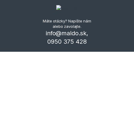
Máte otázky? Napíšte nám
alebo zavolajte.
info@maldo.sk,
0950 375 428