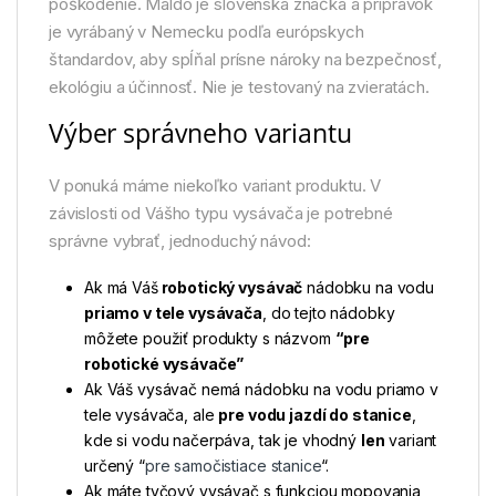
poškodenie. Maldo je slovenská značka a prípravok
je vyrábaný v Nemecku podľa európskych
štandardov, aby spĺňal prísne nároky na bezpečnosť,
ekológiu a účinnosť. Nie je testovaný na zvieratách.
Výber správneho variantu
V ponuká máme niekoľko variant produktu. V
závislosti od Vášho typu vysávača je potrebné
správne vybrať, jednoduchý návod:
Ak má Váš
robotický vysávač
nádobku na vodu
priamo v tele vysávača
, do tejto nádobky
môžete použiť produkty s názvom
“pre
robotické vysávače”
Ak Váš vysávač nemá nádobku na vodu priamo v
tele vysávača, ale
pre vodu jazdí do stanice
,
kde si vodu načerpáva, tak je vhodný
len
variant
určený “
pre samočistiace stanice
“.
Ak máte tyčový vysávač s funkciou mopovania,