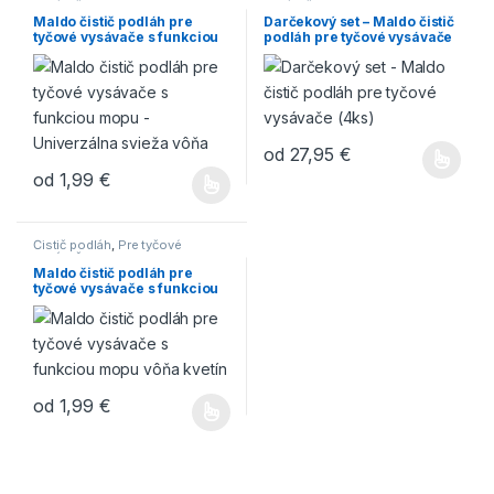
vysávače s mopom
vysávače s mopom
Maldo čistič podláh pre
Darčekový set – Maldo čistič
tyčové vysávače s funkciou
podláh pre tyčové vysávače
mopu – Univerzálna svieža
(4ks)
vôňa
od
27,95
€
od
1,99
€
Čistič podláh
,
Pre tyčové
vysávače s mopom
Maldo čistič podláh pre
tyčové vysávače s funkciou
mopu – Vôňa kvetín
od
1,99
€