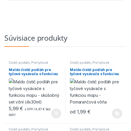
Súvisiace produkty
Čistič podláh
,
Pre tyčové
Čistič podláh
,
Pre tyčové
vysávače s mopom
vysávače s mopom
Maldo čistič podláh pre
Maldo čistič podláh pre
tyčové vysávače s funkciou
tyčové vysávače s funkciou
mopu – skúšobný set vôní
mopu – Pomarančová vôňa
(4x30ml)
5,99
€
s DPH (
4,87
€
bez
od
1,99
€
dph)
Čistič podláh
,
Pre tyčové
Čistič podláh
,
Pre tyčové