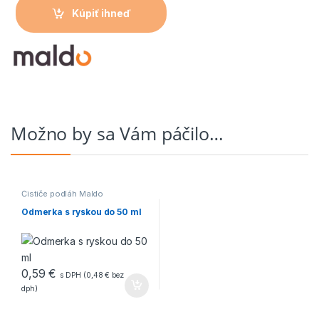
Kúpiť ihneď
Možno by sa Vám páčilo…
Čističe podláh Maldo
Odmerka s ryskou do 50 ml
0,59
€
s DPH (
0,48
€
bez
dph)