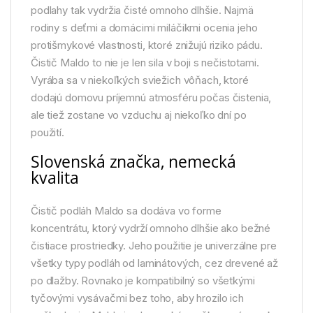
podlahy tak vydržia čisté omnoho dlhšie. Najmä
rodiny s deťmi a domácimi miláčikmi ocenia jeho
protišmykové vlastnosti, ktoré znižujú riziko pádu.
Čistič Maldo to nie je len sila v boji s nečistotami.
Vyrába sa v niekoľkých sviežich vôňach, ktoré
dodajú domovu príjemnú atmosféru počas čistenia,
ale tiež zostane vo vzduchu aj niekoľko dní po
použití.
Slovenská značka, nemecká
kvalita
Čistič podláh Maldo sa dodáva vo forme
koncentrátu, ktorý vydrží omnoho dlhšie ako bežné
čistiace prostriedky. Jeho použitie je univerzálne pre
všetky typy podláh od laminátových, cez drevené až
po dlažby. Rovnako je kompatibilný so všetkými
tyčovými vysávačmi bez toho, aby hrozilo ich