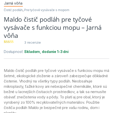
Čistič podláh
,
Pre tyčové vysávače s mopom
Maldo čistič podláh pre tyčové
vysávače s funkciou mopu – Jarná
vôňa
3
recenzie
Hodnotenie
3
4.67
z 5 na
Dostupnosť:
Skladom, dodanie 1-3 dni
základe
zákazníckyc
h recenzií
Maldo čistič podláh pre tyčové vysávače s funkciou mopu má
šetrné, ekologické zloženie a zároveň zabezpečuje dôkladné
čistenie. Vhodný na všetky typy podláh. Neobsahuje
mikroplasty, ťažké kovy ani nebezpečné chemikálie, ktoré sú
bežné u lacnejších čistiacich prostriedkov, a tak sa nemusíte
obávať znečistenia vody a pôdy. To platí aj pre obal, ktorý je
vyrobený zo 100% recyklovateľných materiálov. Použitie
čističa podláh Maldo je bezpečné pre vašu rodinu, dom i
planétu.